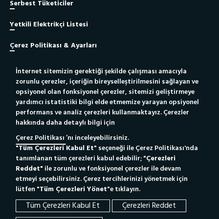
Serbest Tüketiciler
Yetkili Elektrikçi Listesi
Çerez Politikası & Ayarları
İnternet sitemizin gerektiği şekilde çalışması amacıyla
Site Haritası
zorunlu çerezler, içeriğin bireyselleştirilmesini sağlayan ve
opsiyonel olan fonksiyonel çerezler, sitemizi geliştirmeye
Bilgi Toplumu Hizmeti
yardımcı istatistiki bilgi elde etmemize yarayan opsiyonel
performans ve analiz çerezleri kullanmaktayız. Çerezler
hakkında daha detaylı bilgi için
Yetkili Elektrikçiler İçin
Yeni Bağlantı Portalı
Çerez Politikası
’nı inceleyebilirsiniz.
"Tüm Çerezleri Kabul Et"
seçeneği ile Çerez Politikası'nda
Whatsapp Destek Hattı
186
Çağrı Merkezi
tanımlanan tüm çerezleri kabul edebilir;
"Çerezleri
Tıkla Mesajını Gönder
Reddet"
ile zorunlu ve fonksiyonel çerezler ile devam
etmeyi seçebilirsiniz. Çerez tercihlerinizi yönetmek için
lütfen
"Tüm Çerezleri Yönet"
e tıklayın.
Tüm Çerezleri Kabul Et
Çerezleri Reddet