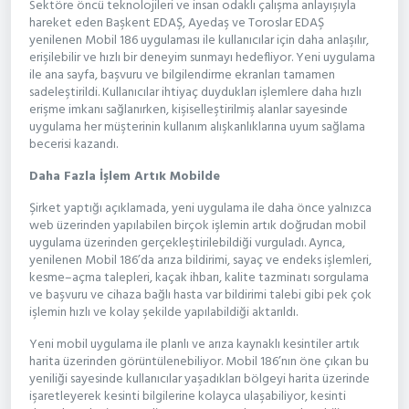
Sektöre öncü teknolojileri ve insan odaklı çalışma anlayışıyla
hareket eden Başkent EDAŞ, Ayedaş ve Toroslar EDAŞ
yenilenen Mobil 186 uygulaması ile kullanıcılar için daha anlaşılır,
erişilebilir ve hızlı bir deneyim sunmayı hedefliyor. Yeni uygulama
ile ana sayfa, başvuru ve bilgilendirme ekranları tamamen
sadeleştirildi. Kullanıcılar ihtiyaç duydukları işlemlere daha hızlı
erişme imkanı sağlanırken, kişiselleştirilmiş alanlar sayesinde
uygulama her müşterinin kullanım alışkanlıklarına uyum sağlama
becerisi kazandı.
Daha Fazla İşlem Artık Mobilde
Şirket yaptığı açıklamada, yeni uygulama ile daha önce yalnızca
web üzerinden yapılabilen birçok işlemin artık doğrudan mobil
uygulama üzerinden gerçekleştirilebildiği vurguladı. Ayrıca,
yenilenen Mobil 186’da arıza bildirimi, sayaç ve endeks işlemleri,
kesme–açma talepleri, kaçak ihbarı, kalite tazminatı sorgulama
ve başvuru ve cihaza bağlı hasta var bildirimi talebi gibi pek çok
işlemin hızlı ve kolay şekilde yapılabildiği aktarıldı.
Yeni mobil uygulama ile planlı ve arıza kaynaklı kesintiler artık
harita üzerinden görüntülenebiliyor. Mobil 186’nın öne çıkan bu
yeniliği sayesinde kullanıcılar yaşadıkları bölgeyi harita üzerinde
işaretleyerek kesinti bilgilerine kolayca ulaşabiliyor, kesinti