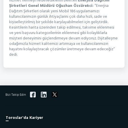
hizmet vermeyi hedeflediklerini belirten
Enerjisa Dağıtım
Şirketleri Genel Müdürü Oğuzhan Özsürekci:
“Enerjisa
Dağıtım Şirketleri olarak yeni Mobil 186 uygulamamızı
kullanıcılarımızın günlük ihtiyaçlarını çok daha hızlı, sade ve
kişiselleştirilmiş bir şekilde karşılayabilmeleri için geliştirdik.
Kesintilerin harita üzerinden takip edilmesi, takvime eklenmesi
ve yeni başvuru kategorilerinin eklenmesi gibi kolaylıklarla
müşteri deneyimini güçlendirmeye devam ediyoruz. Dijitalleşme
odağımızla hizmet kalitemizi artırmaya ve kullanıcılarımızın
hayatını kolaylaştıracak çözümler üretmeye devam edeceğiz”
dedi.
Bizi Takip Edin
Toroslar'da Kariyer