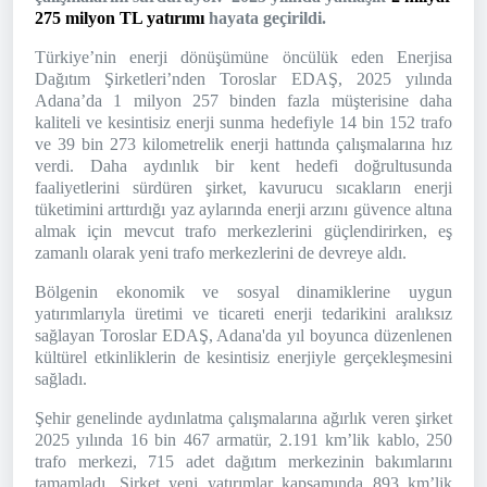
275 milyon TL yatırımı
hayata geçirildi.
Türkiye’nin enerji dönüşümüne öncülük eden Enerjisa
Dağıtım Şirketleri’nden Toroslar EDAŞ, 2025 yılında
Adana’da 1 milyon 257 binden fazla müşterisine daha
kaliteli ve kesintisiz enerji sunma hedefiyle 14 bin 152 trafo
ve 39 bin 273 kilometrelik enerji hattında çalışmalarına hız
verdi. Daha aydınlık bir kent hedefi doğrultusunda
faaliyetlerini sürdüren şirket, kavurucu sıcakların enerji
tüketimini arttırdığı yaz aylarında enerji arzını güvence altına
almak için mevcut trafo merkezlerini güçlendirirken, eş
zamanlı olarak yeni trafo merkezlerini de devreye aldı.
Bölgenin ekonomik ve sosyal dinamiklerine uygun
yatırımlarıyla üretimi ve ticareti enerji tedarikini aralıksız
sağlayan Toroslar EDAŞ, Adana'da yıl boyunca düzenlenen
kültürel etkinliklerin de kesintisiz enerjiyle gerçekleşmesini
sağladı.
Şehir genelinde aydınlatma çalışmalarına ağırlık veren şirket
2025 yılında 16 bin 467 armatür, 2.191 km’lik kablo, 250
trafo merkezi, 715 adet dağıtım merkezinin bakımlarını
tamamladı. Şirket yeni yatırımlar kapsamında 893 km’lik