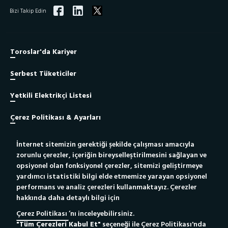
Bizi Takip Edin
Toroslar'da Kariyer
Serbest Tüketiciler
Yetkili Elektrikçi Listesi
Çerez Politikası & Ayarları
İnternet sitemizin gerektiği şekilde çalışması amacıyla
Site Haritası
zorunlu çerezler, içeriğin bireyselleştirilmesini sağlayan ve
opsiyonel olan fonksiyonel çerezler, sitemizi geliştirmeye
Bilgi Toplumu Hizmeti
yardımcı istatistiki bilgi elde etmemize yarayan opsiyonel
performans ve analiz çerezleri kullanmaktayız. Çerezler
hakkında daha detaylı bilgi için
Yetkili Elektrikçiler İçin
Yeni Bağlantı Portalı
Çerez Politikası
’nı inceleyebilirsiniz.
"Tüm Çerezleri Kabul Et"
seçeneği ile Çerez Politikası'nda